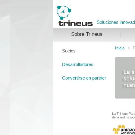
Soluciones innova
Sobre Trineus
Inicio
>
P
Socios
Desarrolladores
Convertirse en partner
La Trineus Par
de la red ha si