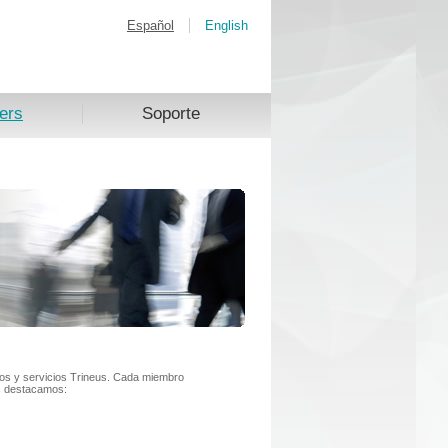
Español
English
ers
Soporte
os y servicios Trineus. Cada miembro
os destacamos: