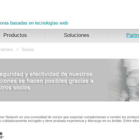
doras basadas en tecnologías web
Productos
Soluciones
Partn
artners
>
Socios
tner Network es una comunidad de socios que soportan complementan o venden los product
do cuidadosamente escogido y tiene probada experiencia y liderazgo en su ámbito. Entre ell